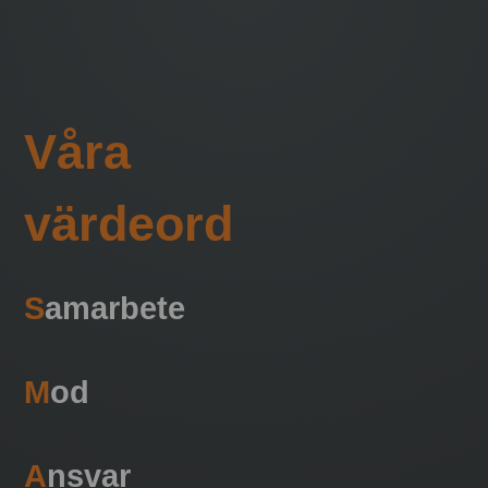
Våra
värdeord
S
amarbete
M
od
A
nsvar